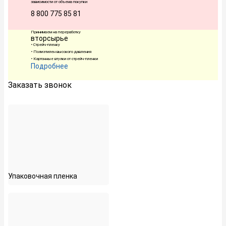
зависимости от объема покупки
8 800 775 85 81
Принимаем на переработку
вторсырье
• Стрейч-пленку
• Полиэтилен высокого давления
• Картонные втулки от стрейч-пленки
Подробнее
Заказать звонок
Упаковочная пленка