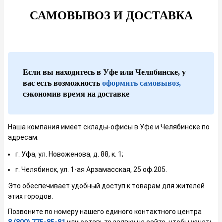
📍 46% пластика плавает в Мировом океане
САМОВЫВОЗ И ДОСТАВКА
Согласитесь, гораздо лучше, если этот материал
будет перерабатываться и беспрерывно
использоваться по назначению. Покупая стрейч
из вторичного сырья, вы делаете мир чище и
зеленее.
Если вы находитесь в Уфе или Челябинске, у
Наши усилия направлены не только на
вас есть возможность
оформить самовывоз,
производство вторичной плёнки, аналогичной
сэкономив время на доставке
по свойствам и качеству первичному стрейчу,
но и на уменьшение экологического следа. Мы
гордимся своим делом и вкладом в
эффективное использование природных
Наша компания имеет склады-офисы в Уфе и Челябинске по
ресурсов, путём переработки отходов стрейч-
адресам:
пленки и ПВД.
г. Уфа, ул. Новоженова, д. 88, к. 1;
Принимаем вторичное сырье (стрейч-
г. Челябинск, ул. 1-ая Арзамасская, 25 оф.205.
пленку, полиэтилен, втулки)
Это обеспечивает удобный доступ к товарам для жителей
этих городов.
Позвоните по номеру нашего единого контактного центра