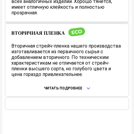
всех аналогичных изделий. Хорошо тянется,
имеет отличную клейкость и полностью
прозрачная.
ВТОРИЧНАЯ ПЛЕНКА
Вторичная стрейч-пленка нашего производства
изготавливается из первичного сырья с
добавлением вторичного. По техническим
характеристикам не отличается от стрейч-
пленки высшего сорта, но голубого цвета и
цена гораздо привлекательнее.
ЗАЧЕМ ПРОИЗВОДИТЬ ПЛЕНКУ ИЗ
ВТОРИЧНОГО СЫРЬЯ?
ЧИТАТЬ ПОДРОБНЕЕ
Зачем же полиэтилену лежать без дела в земле
разлагаясь до 500 лет, попутно загрязняя собой почву
и реки?
Немного фактов:
📍 в 2 раза больше энергии тратится на сжигание
пластика, чем на его переработку
📍 10% от всего мусора на планете составляют
пластиковые отходы